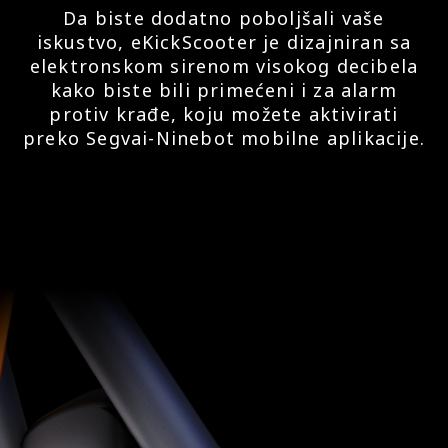
Da biste dodatno poboljšali vaše
iskustvo, eKickScooter je dizajniran sa
elektronskom sirenom visokog decibela
kako biste bili primećeni i za alarm
protiv krađe, koju možete aktivirati
preko Segvai-Ninebot mobilne aplikacije.