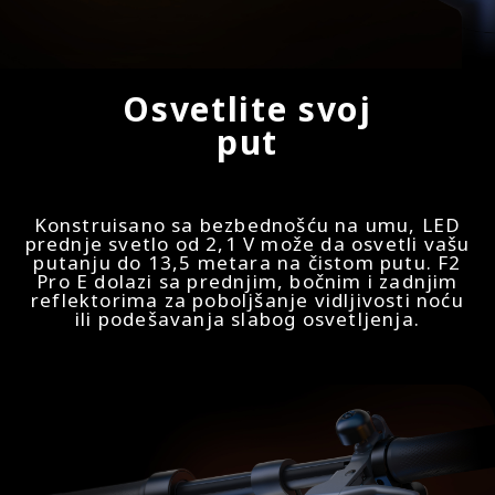
Osvetlite svoj
put
Konstruisano sa bezbednošću na umu, LED
prednje svetlo od 2,1 V može da osvetli vašu
putanju do 13,5 metara na čistom putu. F2
Pro E dolazi sa prednjim, bočnim i zadnjim
reflektorima za poboljšanje vidljivosti noću
ili podešavanja slabog osvetljenja.