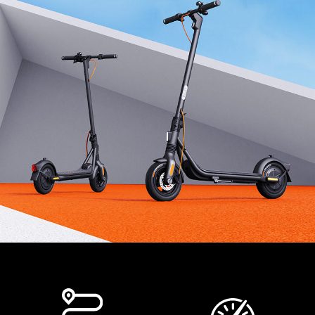
Dimenzije i Težina
Dimenzije porizvoda - Rasklopljen
1158.5 × 570 × 1252 mm
Dimenzije porizvoda - Sklopljen
1158.5 × 570 × 529 mm
Neto Težina
18.5 kg
Opseg