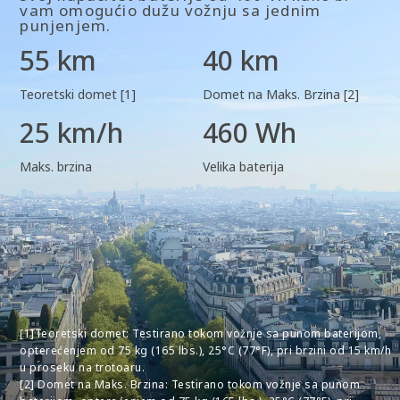
Maksimalna snaga
vam omogućio dužu vožnju sa jednim
punjenjem.
900 W
55 km
40 km
Pogon
Teoretski domet [1]
Domet na Maks. Brzina [2]
Zadnji točak
25 km/h
460 Wh
Maks. brzina
Velika baterija
Sistem kontrole proklizavanja (TCS)
Da
Kočnica
[1]Teoretski domet: Testirano tokom vožnje sa punom baterijom,
opterećenjem od 75 kg (165 lbs.), 25°C (77°F), pri brzini od 15 km/h
Kočnica
u proseku na trotoaru.
Disk kočnica (prednja) i elektronska zadnja
[2] Domet na Maks. Brzina: Testirano tokom vožnje sa punom