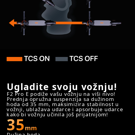
Apple Find My
Da
Druge Karakteristike
Mehanizam Sklapanja
Sklapanje u 2 jednostavna koraka (jednom rukom)
Ugladite svoju vožnju!
F2 Pro E podiže vašu vožnju na viši nivo!
Prednja opružna suspenzija sa dužinom
hoda od 35 mm, maksimizira stabilnost u
Prikaz Informacija
vožnji, ublažava udarce i apsorbuje udarce
Kolor displej na tabli informacijama
kako bi vožnju učinila još prijatnijom!
35
mm
Dužina hoda
Informacije na LED ekranu