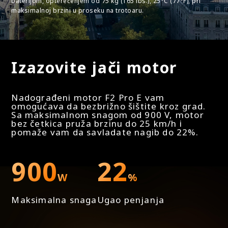
baterijom, opterećenjem od 75 kg (165 lbs.), 25°C (77°F), pri
kočnica (pozadi)
maksimalnoj brzini u proseku na trotoaru.
Svetla
Izazovite jači motor
Svetla
Nadograđeni motor F2 Pro E vam
Prednja (2,1 W visoke snage) i zadnja LED svetla
omogućava da bezbrižno šištite kroz grad.
Sa maksimalnom snagom od 900 V, motor
bez četkica pruža brzinu do 25 km/h i
pomaže vam da savladate nagib do 22%.
Zadnja svetla vozača
Da
900
22
W
%
Ambijentalna svetla
Maksimalna snaga
Ugao penjanja
Ne