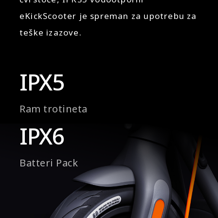
eKickScooter je spreman za upotrebu za
teške izazove.
IPX5
Ram trotineta
IPX6
Batteri Pack