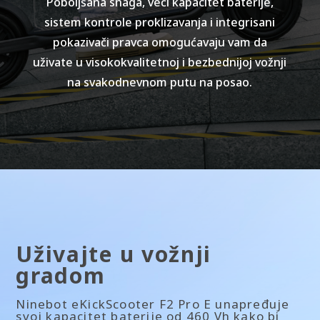
Poboljšana snaga, veći kapacitet baterije,
sistem kontrole proklizavanja i integrisani
Vreme punjenja
pokazivači pravca omogućavaju vam da
uživate u visokokvalitetnoj i bezbednijoj vožnji
Otprilike 7 sati
na svakodnevnom putu na posao.
Motor
Ugao penjanja
Do 22%
Uživajte u vožnji
Izlazna Snaga
gradom
450 W
Ninebot eKickScooter F2 Pro E unapređuje
svoj kapacitet baterije od 460 Vh kako bi