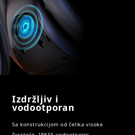
Izdržljiv i
vodootporan
Sa konstrukcijom od čelika visoke
čvrstoće, IPKS5 vodootporni