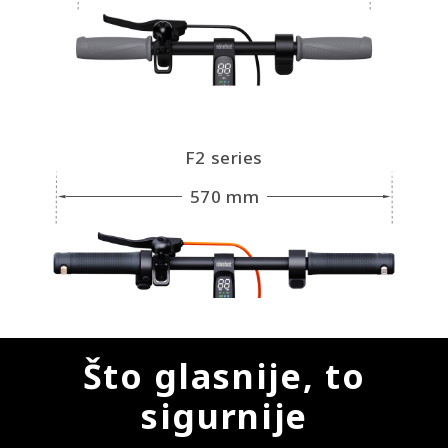
F2 series
570 mm
Što glasnije, to
sigurnije