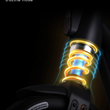
Colour LED (speed, remaining power, modes,
maintenance, bluetooth connection, left/right
indication)
Režimi Vožnje
3 režima vožnje (Eco, drive,sport) 1 pešački režim
Prilagodljivi sportski režim
Da
Tempomat
Ne