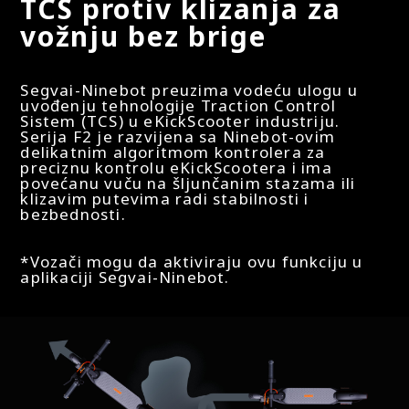
TCS protiv klizanja za
Veličina guma - Zadnja
vožnju bez brige
254 mm
Segvai-Ninebot preuzima vodeću ulogu u
uvođenju tehnologije Traction Control
Povezivanje
Sistem (TCS) u eKickScooter industriju.
Serija F2 je razvijena sa Ninebot-ovim
delikatnim algoritmom kontrolera za
preciznu kontrolu eKickScootera i ima
povećanu vuču na šljunčanim stazama ili
Monitor Aplikacije
klizavim putevima radi stabilnosti i
Da
bezbednosti.
*Vozači mogu da aktiviraju ovu funkciju u
Bluetooth
aplikaciji Segvai-Ninebot.
Da
NFC tehnologija (za otključavanje/zaključavanje)
Ne