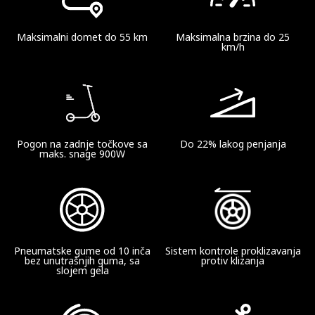
Maksimalni domet do 55 km
Maksimalna brzina do 25
Teorijski domet
km/h
Do 55 km
Domet delovanja pri maksimalnoj brzini
Do 40 km (25 km/h)
Pogon na zadnje točkove sa
Do 22% lakog penjanja
maks. snage 900W
Parametri Mašine
Pneumatske gume od 10 inča
Sistem kontrole proklizavanja
Brzina
bez unutrašnjih guma, sa
protiv klizanja
slojem gela
Do 25 km/h