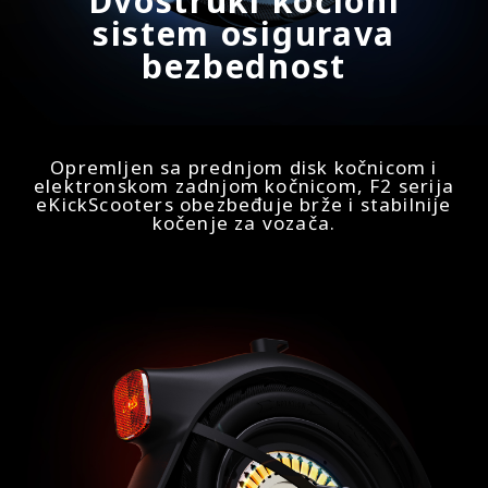
Dvostruki kočioni
sistem osigurava
bezbednost
Opremljen sa prednjom disk kočnicom i
elektronskom zadnjom kočnicom, F2 serija
eKickScooters obezbeđuje brže i stabilnije
kočenje za vozača.