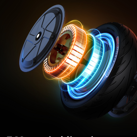
Integrisani pokazivači pravca
Da, napred i pozadi
Gume
Tip guma
Pneumatske, samoobnavljajuće gume bez cevi, sa
mekim slojem
Veličina guma - Prednja
254 mm