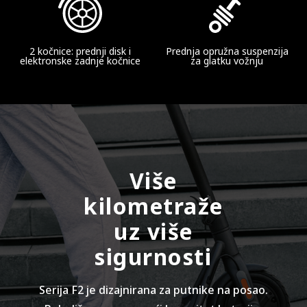
Šok Apsorpcija
Prednja prolećna suspenzija
2 kočnice: prednji disk i
Prednja opružna suspenzija
elektronske zadnje kočnice
za glatku vožnju
Vodootpornost
IPX5
Baterija
Više
kilometraže
Kapacitet baterije
uz više
460 Wh
sigurnosti
Pametni sistem za upravljanje baterijama (BMS)
Serija F2 je dizajnirana za putnike na posao.
Da